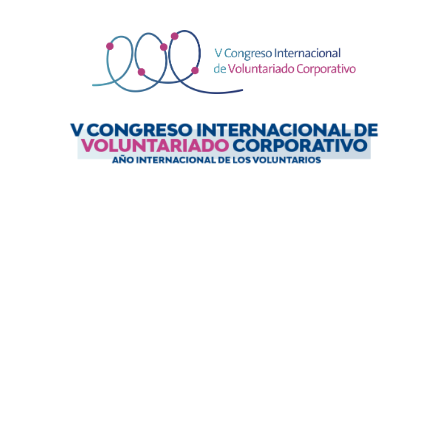
- MADRID -
9 de Julio de 2026
Campus Repsol Madrid
C/ de Méndez Álvaro 44, 28045 Madrid