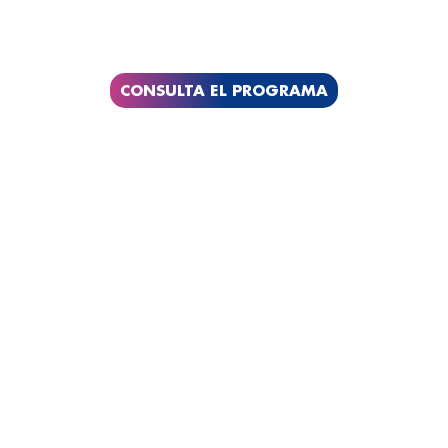
CONSULTA EL PROGRAMA
- BARCELONA -
25 de Noviembre de 2026
Museo de la Ciencia CosmoCaixa
Carrer d’Isaac Newton 26, 08022 Barcelona