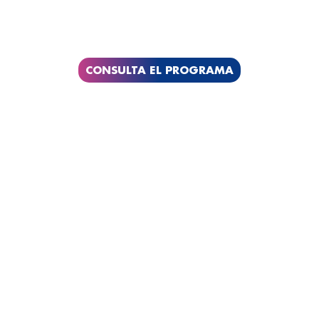
CONSULTA EL PROGRAMA
- MEDELLÍN -
4 de Agosto de 2026
Cámara de Comercio de Medellín
Carrera 43A Nro. 16 sur 245