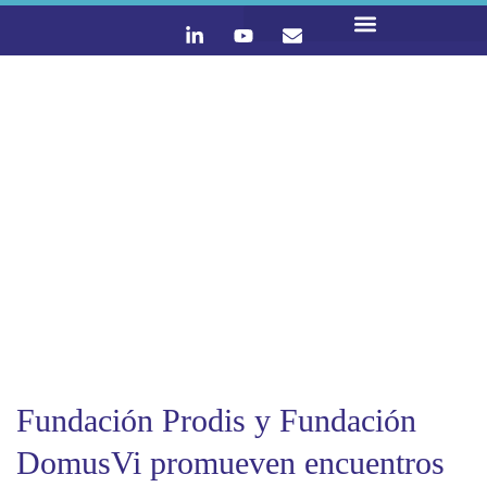
LO QUE HACEMOS
CONTACTA Y ÚNETE :)
Fundación Prodis y Fundación
DomusVi promueven encuentros