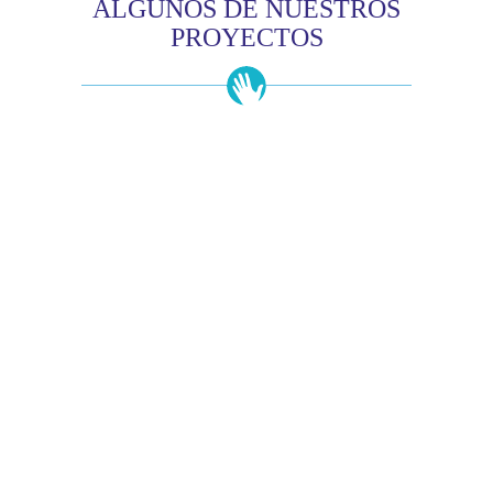
ALGUNOS DE NUESTROS
PROYECTOS
Curso superior en gestión
Voluntariado Corporativo
Conoce cuando tendrá lugar la próxima edición de
este curso, que impartido por profesionales de
Voluntare, Volies y empresas colaboradoras, cada
año cuenta con una edición presencial y otra
online.
VER PROGRAMA