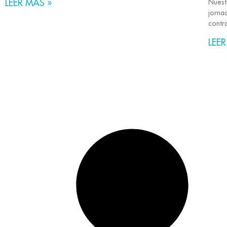
LEER MÁS »
Nuest
jorna
contra
LEER