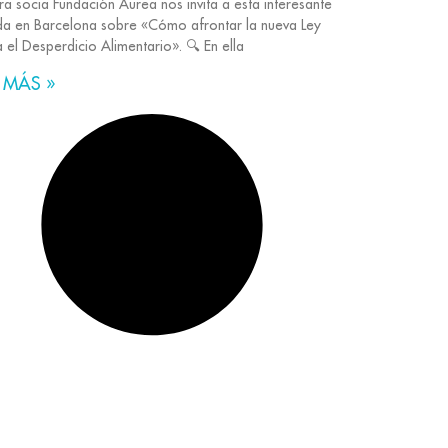
ra socia Fundación Áurea nos invita a esta interesante
da en Barcelona sobre «Cómo afrontar la nueva Ley
 el Desperdicio Alimentario». 🔍 En ella
 MÁS »