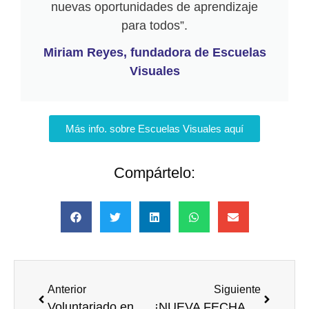
nuevas oportunidades de aprendizaje
para todos”.
Miriam Reyes, fundadora de Escuelas
Visuales
Más info. sobre Escuelas Visuales aquí
Compártelo:
Anterior
Siguiente
Voluntariado en Madrid con Ayuda en Acción: Limpiamos el Jarama
¡NUEVA FECHA! 📅 4 JUN. Madrid: Proyección del Documental «La Voluntad. El impacto del voluntariado en la Dana»🎥