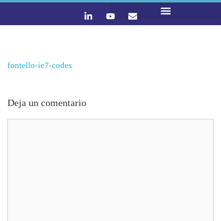
LO QUE HACEMOS
CONTACTA Y ÚNETE :)
fontello-ie7-codes
Deja un comentario