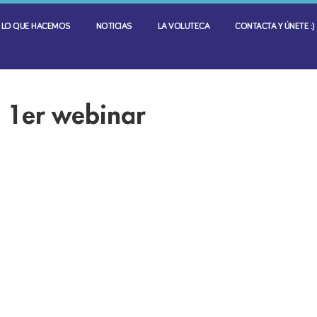
LO QUE HACEMOS
NOTICIAS
LA VOLUTECA
CONTACTA Y ÚNETE :)
e 1er webinar