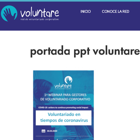
INICIO
CONOCE LA RED
portada ppt voluntar