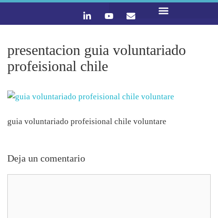
LO QUE HACEMOS
CONTACTA Y ÚNETE :)
presentacion guia voluntariado
profeisional chile
guia voluntariado profeisional chile voluntare
Deja un comentario