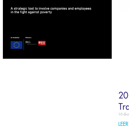
20
Tr
10 dic
LEER