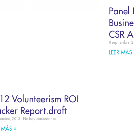
Panel 
Busine
CSR A
8 septiembre, 
LEER MÁS 
12 Volunteerism ROI
acker Report.draft
iembre, 2013
No hay comentarios
 MÁS »