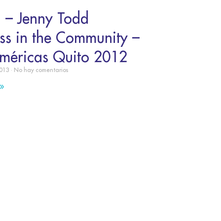
I – Jenny Todd
ss in the Community –
méricas Quito 2012
2013
No hay comentarios
»