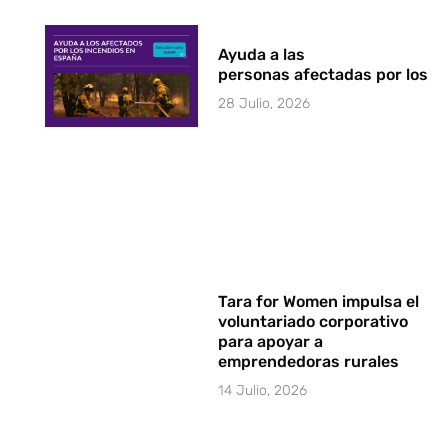
Ayuda a las
personas afectadas por los i
28 Julio, 2026
Tara for Women impulsa el
voluntariado corporativo
para apoyar a
emprendedoras rurales
14 Julio, 2026