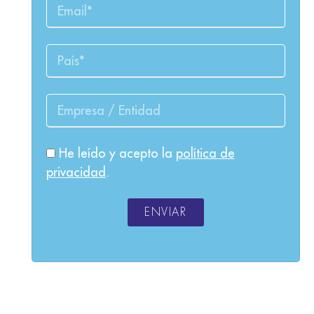
He leído y acepto la
política de
privacidad
.
ENVIAR