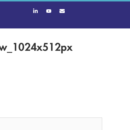
l_tw_1024x512px