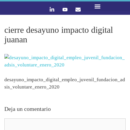
LO QUE HACEMOS
CONTACTA Y ÚNETE :)
cierre desayuno impacto digital
juanan
desayuno_impacto_digital_empleo_juvenil_fundacion_ad
sis_voluntare_enero_2020
Deja un comentario