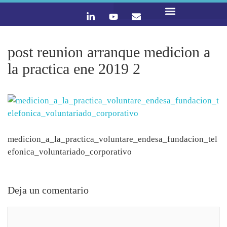
LO QUE HACEMOS
CONTACTA Y ÚNETE :)
post reunion arranque medicion a
la practica ene 2019 2
medicion_a_la_practica_voluntare_endesa_fundacion_tel
efonica_voluntariado_corporativo
Deja un comentario