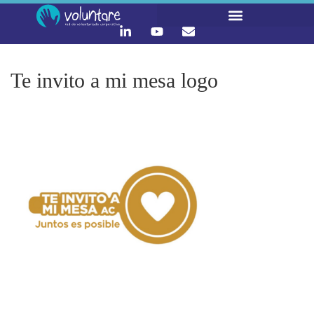
LO QUE HACEMOS
CONTACTA Y ÚNETE :)
Te invito a mi mesa logo