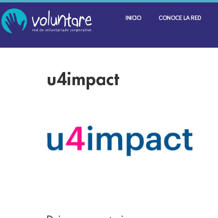
INICIO
CONOCE LA RED
u4impact