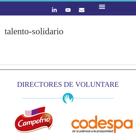
LO QUE HACEMOS
CONTACTA Y ÚNETE :)
talento-solidario
DIRECTORES DE VOLUNTARE