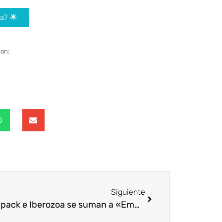
sa? 🌟
con:
Siguiente
Quadpack e Iberozoa se suman a «Empresas que inspiran» de Fundación Bertelsmann