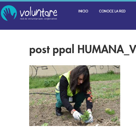
INICIO
CONOCE LA RED
post ppal HUMANA_