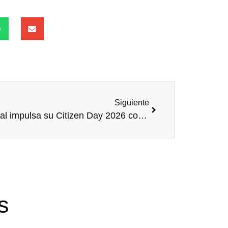
Siguiente
L’Oréal impulsa su Citizen Day 2026 con más de 700 personas voluntarias y doble impacto social en Madrid
s