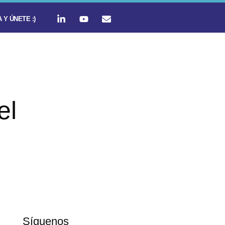
 Y ÚNETE :)
el
Síguenos