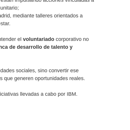
 están impulsando acciones vinculadas a
unitario;
adrid, mediante talleres orientados a
star.
ntender el
voluntariado
corporativo no
nca de desarrollo de talento y
idades sociales, sino convertir ese
as que generen oportunidades reales.
iciativas llevadas a cabo por IBM.