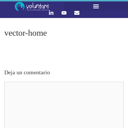
LO QUE HACEMOS
CONTACTA Y ÚNETE :)
vector-home
Deja un comentario