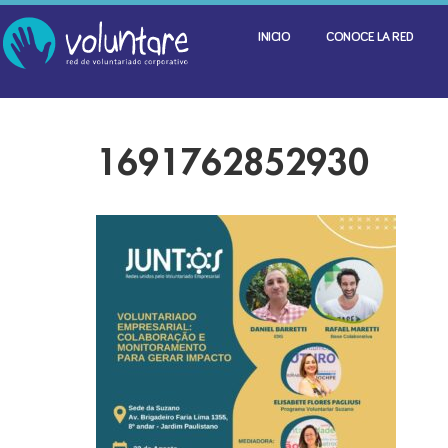
INICIO
CONOCE LA RED
1691762852930