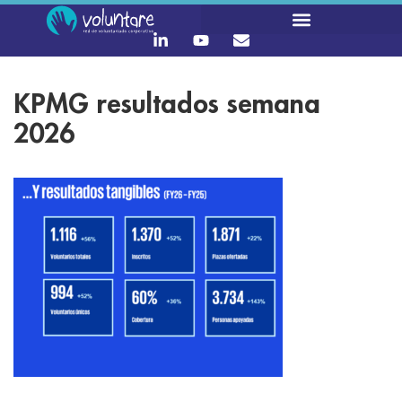
LO QUE HACEMOS
CONTACTA Y ÚNETE :)
KPMG resultados semana
2026