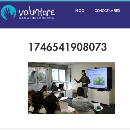
INICIO
CONOCE LA RED
1746541908073