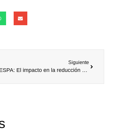
Siguiente
CODESPA: El impacto en la reducción de la desigualdad en África y Asia, y el papel del voluntariado 🌍
s