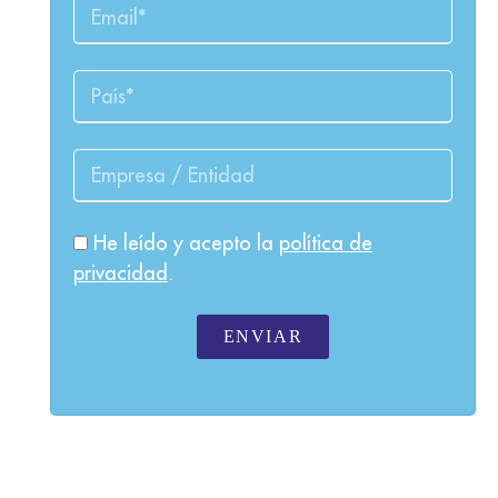
He leído y acepto la
política de
privacidad
.
ENVIAR