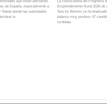
forestales que están afectando
La convocatoria del Programa 
onas de España, especialmente a
Emprendimiento Rural 2026 de 
y Toledo donde las autoridades
Tara for Women ya ha finalizad
declarar la
balance muy positivo: 47 candi
recibidas