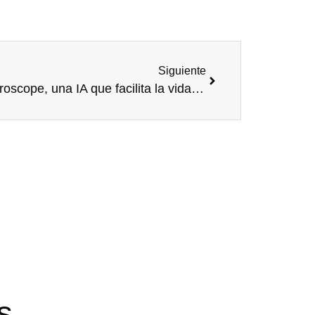
Siguiente
AItheroscope, una IA que facilita la vida de personas con esclerosis, ganadora de los Premios a la Innovación Social de Fundación Mapfre
s