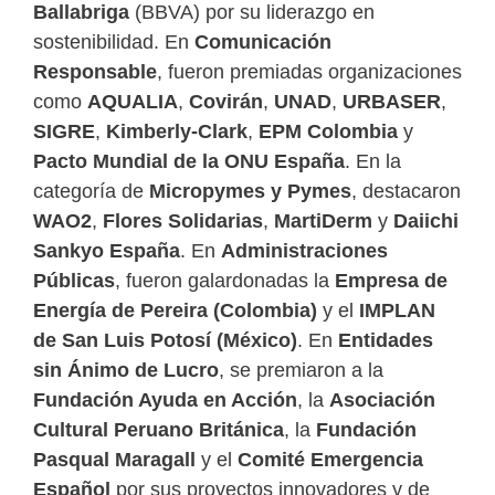
Ballabriga
(BBVA) por su liderazgo en
sostenibilidad. En
Comunicación
Responsable
, fueron premiadas organizaciones
como
AQUALIA
,
Covirán
,
UNAD
,
URBASER
,
SIGRE
,
Kimberly-Clark
,
EPM Colombia
y
Pacto Mundial de la ONU España
. En la
categoría de
Micropymes y Pymes
, destacaron
WAO2
,
Flores Solidarias
,
MartiDerm
y
Daiichi
Sankyo España
. En
Administraciones
Públicas
, fueron galardonadas la
Empresa de
Energía de Pereira (Colombia)
y el
IMPLAN
de San Luis Potosí (México)
. En
Entidades
sin Ánimo de Lucro
, se premiaron a la
Fundación Ayuda en Acción
, la
Asociación
Cultural Peruano Británica
, la
Fundación
Pasqual Maragall
y el
Comité Emergencia
Español
por sus proyectos innovadores y de