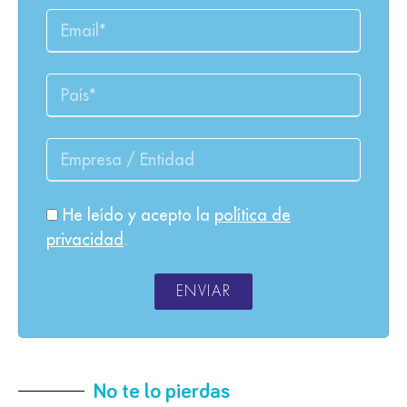
He leído y acepto la
política de
privacidad
.
ENVIAR
No te lo pierdas