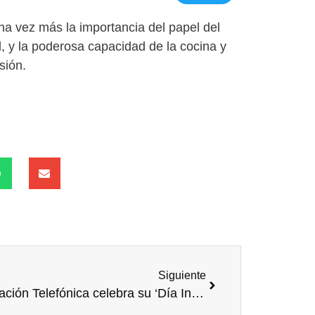
a vez más la importancia del papel del
l, y la poderosa capacidad de la cocina y
sión.
Siguiente
Fundación Telefónica celebra su ‘Día Internacional del Voluntariado’ impulsando la inclusión social y digital en 30 países