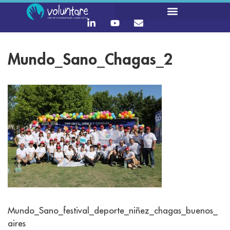
Mundo_Sano_Chagas_2
Mundo_Sano_festival_deporte_niñez_chagas_buenos_
aires