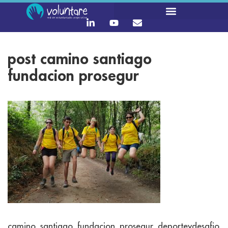
post camino santiago
fundacion prosegur
camino_santiago_fundacion_prosegur_deporteydesafio