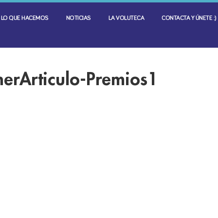
LO QUE HACEMOS
NOTICIAS
LA VOLUTECA
CONTACTA Y ÚNETE :)
erArticulo-Premios1