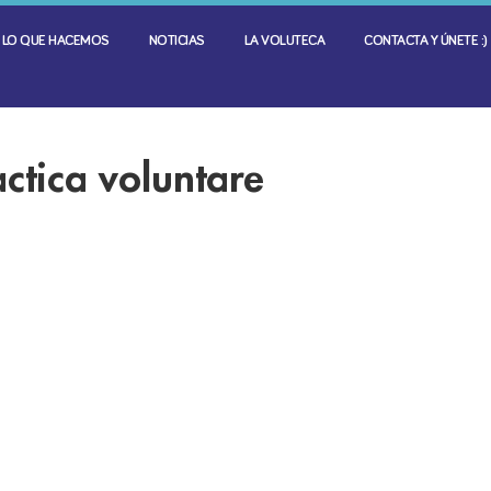
LO QUE HACEMOS
NOTICIAS
LA VOLUTECA
CONTACTA Y ÚNETE :)
actica voluntare