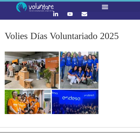
LO QUE HACEMOS
CONTACTA Y ÚNETE :)
Volies Días Voluntariado 2025