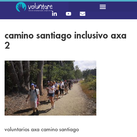
camino santiago inclusivo axa
2
voluntarios axa camino santiago