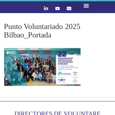
LO QUE HACEMOS
CONTACTA Y ÚNETE :)
Punto Voluntariado 2025
Bilbao_Portada
DIRECTORES DE VOLUNTARE