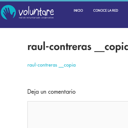
INICIO
CONOCE LA RED
raul-contreras __copi
raul-contreras __copia
Deja un comentario