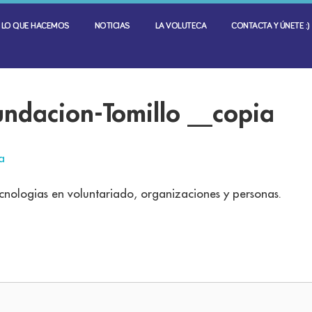
LO QUE HACEMOS
NOTICIAS
LA VOLUTECA
CONTACTA Y ÚNETE :)
ndacion-Tomillo __copia
a
nologias en voluntariado, organizaciones y personas.