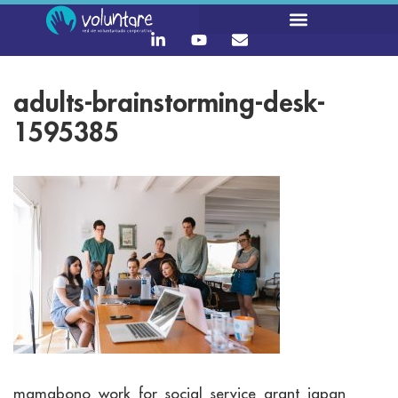
adults-brainstorming-desk-
1595385
mamabono_work_for_social_service_grant_japan