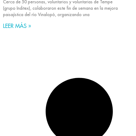
Cerca de 50 personas, voluntarios y voluntarias de Tempe
(grupo Inditex), colaboraron este fin de semana en la mejora
paisajística del río Vinalopó, organizando una
LEER MÁS »