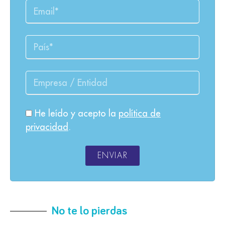
He leído y acepto la
política de
privacidad
.
ENVIAR
No te lo pierdas