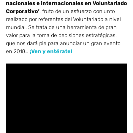
nacionales e internacionales en Voluntariado
Corporativo’
, fruto de un esfuerzo conjunto
realizado por referentes del Voluntariado a nivel
mundial. Se trata de una herramienta de gran
valor para la toma de decisiones estratégicas,
que nos dará pie para anunciar un gran evento
en 2018…
¡Ven y entérate!