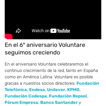
En el 6º aniversario Voluntare
seguimos creciendo
En el aniversario Voluntare celebraremos el
continuo crecimiento de la red, tanto en España
como en América Latina. Voluntare es posible
gracias a nuestros socios directores:
Fundación
Telefónica
,
Endesa
,
Unilever
,
KPMG
,
Fundación Codespa
,
Fundación Repsol
,
Fórum Empresa
,
Banco Santander
y