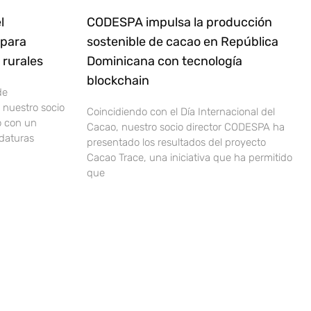
l
CODESPA impulsa la producción
 para
sostenible de cacao en República
rurales
Dominicana con tecnología
blockchain
de
nuestro socio
Coincidiendo con el Día Internacional del
o con un
Cacao, nuestro socio director CODESPA ha
idaturas
presentado los resultados del proyecto
Cacao Trace, una iniciativa que ha permitido
que