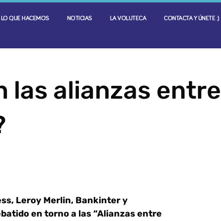
LO QUE HACEMOS
NOTICIAS
LA VOLUTECA
CONTACTA Y ÚNETE :)
 las alianzas entre
?
s, Leroy Merlin, Bankinter y
atido en torno a las “Alianzas entre