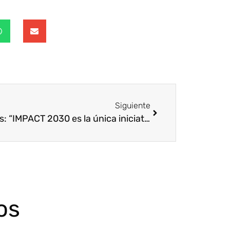
Siguiente
Jarvis: “IMPACT 2030 es la única iniciativa enfocada a los Objetivos de Desarrollo Sostenible a través del Voluntariado Corporativo”
os