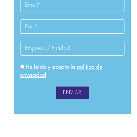
He leído y acepto la
política de
privacidad
.
ENVIAR