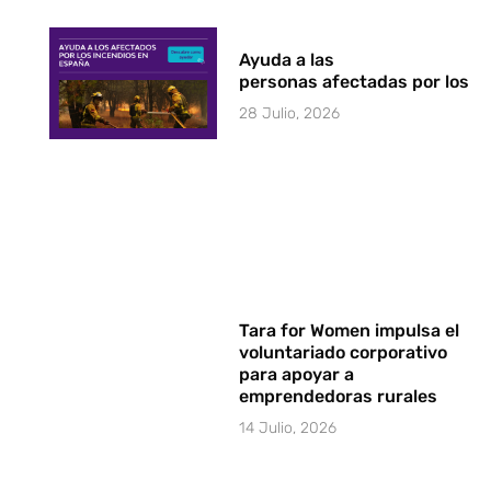
Ayuda a las
personas afectadas por los i
28 Julio, 2026
Tara for Women impulsa el
voluntariado corporativo
para apoyar a
emprendedoras rurales
14 Julio, 2026