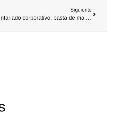
Siguiente
«Voluntariado corporativo: basta de malgastar recursos», por Antonio Vives
s