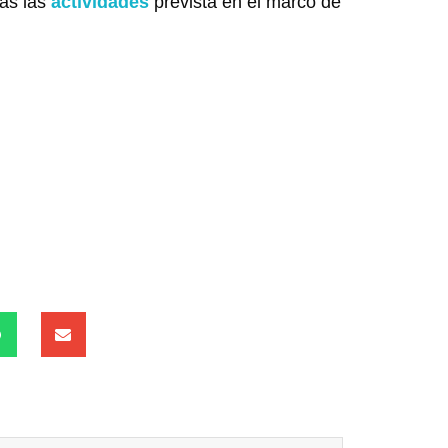
das las
actividades
prevista en el marco de