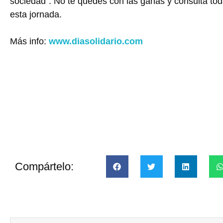
sociedad”. No te quedes con las ganas y consulta to
esta jornada.
Más info:
www.diasolidario.com
Compártelo: