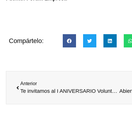
Compártelo:
Anterior
Te invitamos al I ANIVERSARIO Voluntare y a la presentación del estudio &quot;Voluntariado Corporativo en España y América Latina: percepciones empresas – ENL&quot;