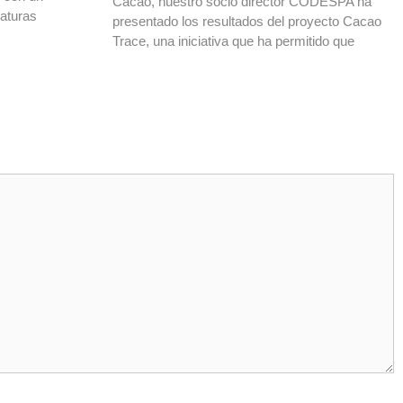
Cacao, nuestro socio director CODESPA ha
daturas
presentado los resultados del proyecto Cacao
Trace, una iniciativa que ha permitido que