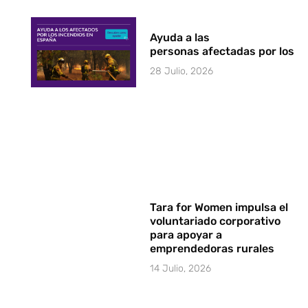
Ayuda a las
personas afectadas por los i
28 Julio, 2026
Tara for Women impulsa el
voluntariado corporativo
para apoyar a
emprendedoras rurales
14 Julio, 2026