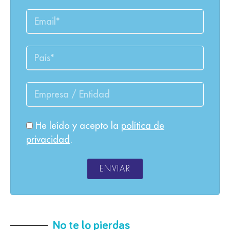
He leído y acepto la
política de
privacidad
.
ENVIAR
No te lo pierdas