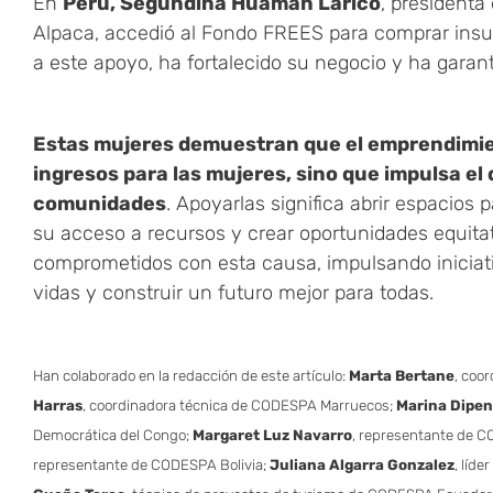
En
Perú, Segundina Huamán Larico
, presidenta
Alpaca, accedió al Fondo FREES para comprar ins
a este apoyo, ha fortalecido su negocio y ha garant
Estas mujeres demuestran que el emprendimie
ingresos para las mujeres, sino que impulsa el 
comunidades
. Apoyarlas significa abrir espacios
su acceso a recursos y crear oportunidades equit
comprometidos con esta causa, impulsando iniciat
vidas y construir un futuro mejor para todas.
Han colaborado en la redacción de este artículo:
Marta Bertane
, coo
Harras
, coordinadora técnica de CODESPA Marruecos;
Marina Dipe
Democrática del Congo;
Margaret Luz Navarro
, representante de C
representante de CODESPA Bolivia;
Juliana Algarra Gonzalez
, líd