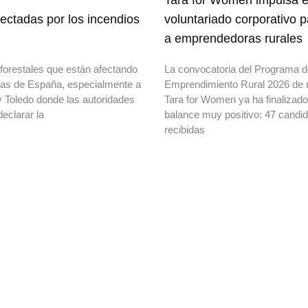
Tara for Women impulsa e
ectadas por los incendios
voluntariado corporativo 
a emprendedoras rurales
forestales que están afectando
La convocatoria del Programa 
onas de España, especialmente a
Emprendimiento Rural 2026 de 
y Toledo donde las autoridades
Tara for Women ya ha finalizad
declarar la
balance muy positivo: 47 candi
recibidas