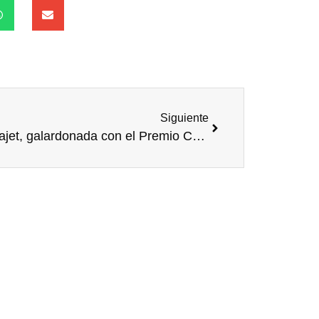
Siguiente
Acquajet, galardonada con el Premio CEA al ‘Voluntariado y Acción Social Empresarial de la Empresa Andaluza’