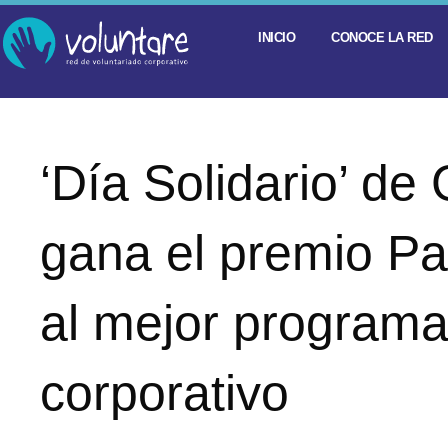
INICIO
CONOCE LA RED
‘Día Solidario’ d
gana el premio P
al mejor programa
corporativo