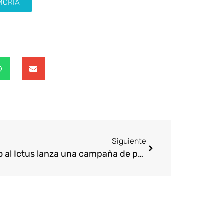
MORIA
Siguiente
Freno al Ictus lanza una campaña de prevención del Ictus en ‘12 Meses, 12 Causas’