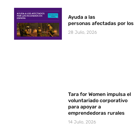
Ayuda a las
personas afectadas por los i
28 Julio, 2026
Tara for Women impulsa el
voluntariado corporativo
para apoyar a
emprendedoras rurales
14 Julio, 2026