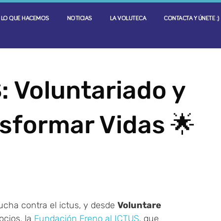
LO QUE HACEMOS
NOTICIAS
LA VOLUTECA
CONTACTA Y ÚNETE :)
: Voluntariado y
sformar Vidas 🌟
ucha contra el ictus, y desde
Voluntare
ocios, la
Fundación Freno al ICTUS
, que