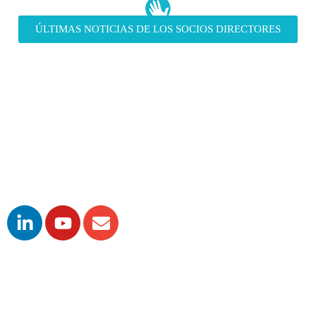
ÚLTIMAS NOTICIAS DE LOS SOCIOS DIRECTORES
Sobre la Red
Qué es Voluntare
Socios
Síguenos
Lo que hacemos
Experiencia Social Voluntare